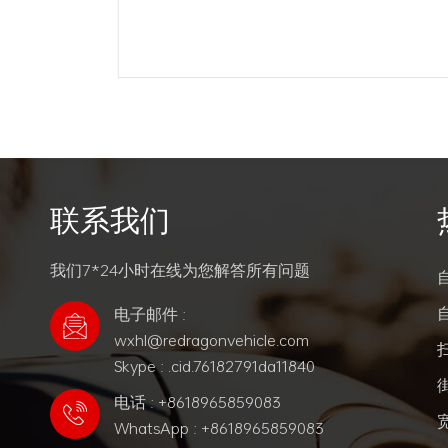
在运行过程中
面充电器、充
辆需要充电时通
的输出直流电送
触弓的收集器
阅读更多
联系我们
我们7*24小时在线为您解答所有问题
电子邮件 :
wxhl@redragonvehicle.com
Skype : .cid.76182791da11840
电话 : +8618965859083
WhatsApp : +8618965859083