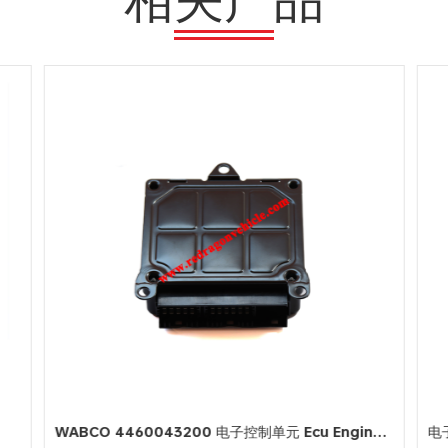
WABCO 4460043200 电子控制单元 Ecu Engine Automotive Working