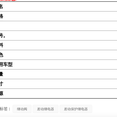
名
格
号。
料
色
用车型
量
寸
源
标签 :
继动阀
差动继电器
差动保护继电器