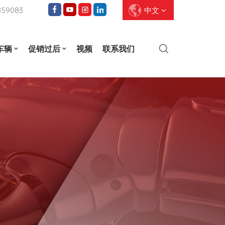
859083
中文
车辆
促销过后
视频
联系我们
English
Français
Deutsch
Pусский
Español
العربية
ไทย
עברית
中文
Português