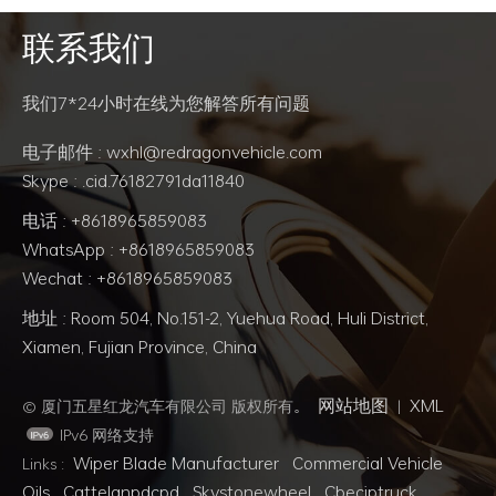
i模
联系我们
辆需
阅读更多
阅读更多
连接
后的
我们7*24小时在线为您解答所有问题
头。
升并
电子邮件 : wxhl@redragonvehicle.com
行充
Skype : .cid.76182791da11840
电话 : +8618965859083
WhatsApp : +8618965859083
Wechat : +8618965859083
地址 : Room 504, No.151-2, Yuehua Road, Huli District,
Xiamen, Fujian Province, China
网站地图
XML
© 厦门五星红龙汽车有限公司 版权所有。
|
IPv6 网络支持
Wiper Blade Manufacturer
Commercial Vehicle
Links :
Oils
Cattelanpdcpd
Skystonewheel
Cbeciptruck