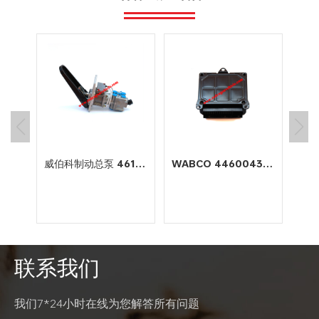
动车
威伯科制动总泵 4613180710
WABCO 4460043200 电子控制单元 Ecu Engine Automotive Working
城市
过程
的组
充电
i模
联系我们
辆需
阅读更多
阅读更多
连接
后的
我们7*24小时在线为您解答所有问题
头。