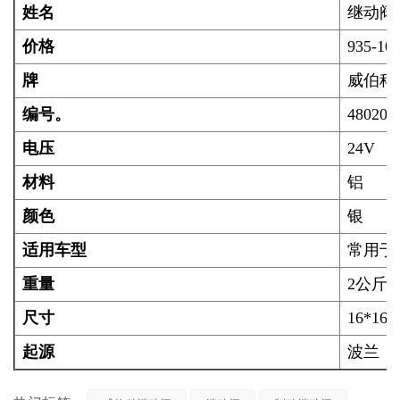
姓名
继动阀
价格
935-105
牌
威伯科
编号。
480202
电压
24V
材料
铝
颜色
银
适用车型
常用于
重量
2公斤
尺寸
16*16.
起源
波兰