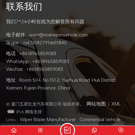
联系我们
减少行驶过
阅读更多
阅读更多
阅读
和噪
我们7*24小时在线为您解答所有问题
电子邮件 : wxhl@redragonvehicle.com
Skype : .cid.76182791da11840
电话 : +8618965859083
WhatsApp : +8618965859083
Wechat : +8618965859083
地址 : Room 504, No.151-2, Yuehua Road, Huli District,
Xiamen, Fujian Province, China
网站地图
XML
© 厦门五星红龙汽车有限公司 版权所有。
|
IPv6 网络支持
Wiper Blade Manufacturer
Commercial Vehicle
Links :
Oils
Cattelanpdcpd
Skystonewheel
Cbeciptruck