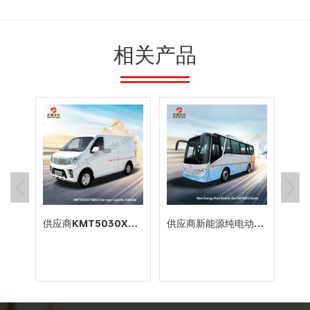
相关产品
供应商KMT5030XXYBEV3厢式纯电动物流车
供应商新能源纯电动客车8米34座客车价格
纯电动大巴
中完全无污
新中所含的
以回收利用
电控空气悬