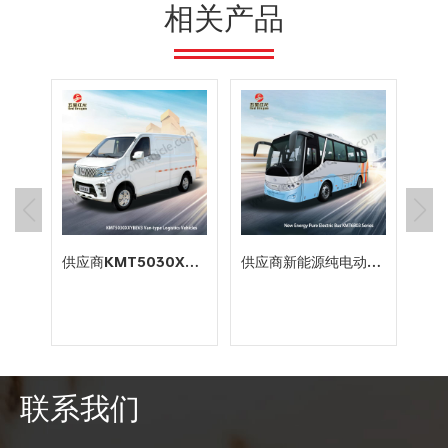
相关产品
制造KMT6110SD6出售中小学56座校车
供应商KMT5030XXYBEV3厢式纯电动物流车
供应商新能源纯电动客车8米34座客车价格
纯
中
新
以
电
联系我们
减
阅读更多
阅读更多