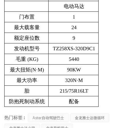
电动马达
门布置
1
最大载客量
24
额定座位数
9
发动机型号
TZ258XS-320D9C1
毛重 (KG)
5440
最大扭矩(N·M)
90KW
最大功率
320N·M
胎
215/75R16LT
防抱死制动系统
配备
热门标签 :
Astar自动驾驶巴士
金龙雅士达微循环
金龙雅士达小巴
金龙导航巴士