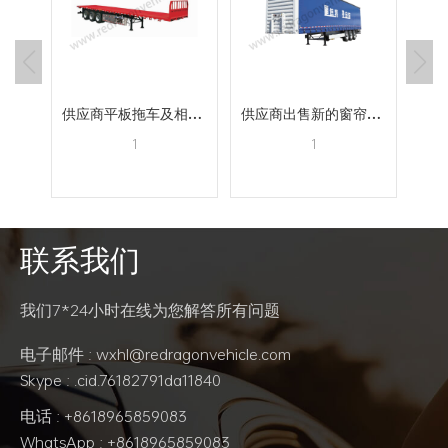
制造商出售轻型集装箱底盘拖车
供应商平板拖车及相关衍生车型价格
供应商出售新的窗帘式拖车
1
1
联系我们
阅读更多
阅读更多
我们7*24小时在线为您解答所有问题
电子邮件 : wxhl@redragonvehicle.com
Skype : .cid.76182791da11840
电话 : +8618965859083
WhatsApp : +8618965859083