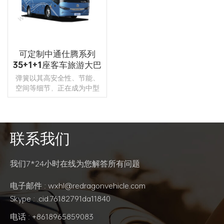
可定制中通仕腾系列
35+1+1座客车旅游大巴
待售
弹簧以其高安全性、节能、
空间等细节，正在成为中型
车市场的新典范。 这种客车
的管道和线路布局经过优
化，提高了客车的可靠性并
使维护更容易。 座椅人性
联系我们
化，靠背曲线设计符合人体
阅读更多
工学原理，乘坐更舒适。
我们7*24小时在线为您解答所有问题
电子邮件 : wxhl@redragonvehicle.com
Skype : .cid.76182791da11840
电话 : +8618965859083