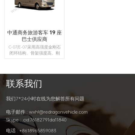
中通商务旅游客车 19 座
巴士供应商
C-07/E-07采用高强度金刚石
闭环结构，骨架强度高、刚
度大。场景窗、空气净化
器、乘客区USB充电接口、冰
箱、办公桌等，提供安全舒
适的多- 乘客的功能空间。
联系我们
阅读更多
我们7*24小时在线为您解答所有问题
电子邮件 : wxhl@redragonvehicle.com
Skype : .cid.76182791da11840
电话 : +8618965859083