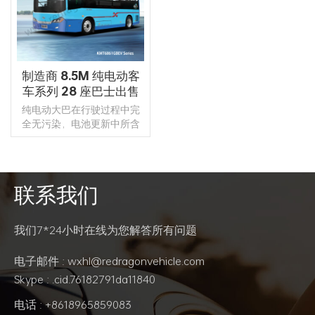
制造商 8.5M 纯电动客
车系列 28 座巴士出售
纯电动大巴在行驶过程中完
全无污染，电池更新中所含
的化学物质可以回收利用，
底盘配备电控空气悬架，优
点是减少行驶过程中的颠簸
和噪音！
联系我们
阅读更多
我们7*24小时在线为您解答所有问题
电子邮件 : wxhl@redragonvehicle.com
Skype : .cid.76182791da11840
电话 : +8618965859083