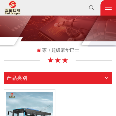
家
超级豪华巴士
|
★ ★ ★
产品类别