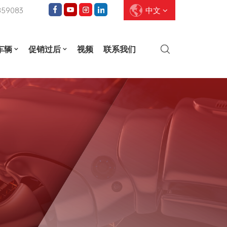
859083
中文
车辆
促销过后
视频
联系我们
English
Français
Deutsch
Pусский
Español
العربية
ไทย
עברית
中文
Português