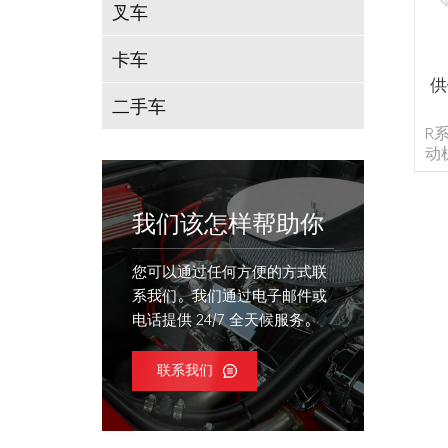
叉车
卡车
供
二手车
R
动
～
（
塑
我们该怎样帮助你
出
您可以通过任何方便的方式联
符
用
系我们。我们通过电子邮件或
电话提供 24/7 全天候服务。
联系我们