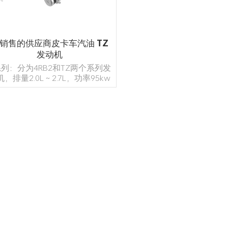
销售的供应商皮卡车汽油 TZ
发动机
系列：分为4RB2和TZ两个系列发
机，排量2.0L～2.7L，功率95kw
120kw。采用VVT、电子节气门
ETC）、液压挺杆、滚子摇臂、
料进气歧管等先进技术，发动机
的动力性能和燃油经济性表现突
，是轻型车的高端动力。发动机
阅读更多
合国家环保和油耗法规要求，适
于MPV、SUV、皮卡、轻卡、中
巴等车型。