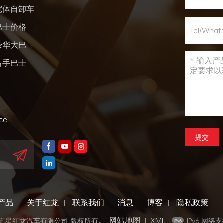
宽体自卸车
巴士价格
豪华大巴
右手巴士
nce
提交
产品
关于红龙
联系我们
消息
博客
隐私政策
|
|
|
|
|
网站地图
XML
门五星红龙汽车有限公司 版权所有。
|
IPv6 网络