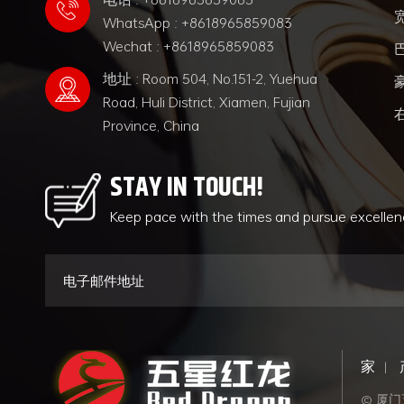
WhatsApp : +8618965859083
Wechat : +8618965859083
地址 : Room 504, No.151-2, Yuehua
Road, Huli District, Xiamen, Fujian
Province, China
STAY IN TOUCH!
Keep pace with the times and pursue excelle
家
|
© 厦