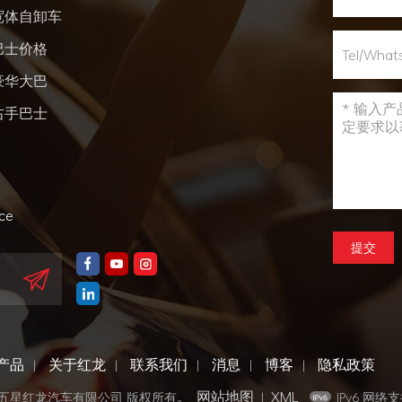
宽体自卸车
巴士价格
豪华大巴
右手巴士
nce
提交
产品
关于红龙
联系我们
消息
博客
隐私政策
|
|
|
|
|
网站地图
XML
门五星红龙汽车有限公司 版权所有。
|
IPv6 网络