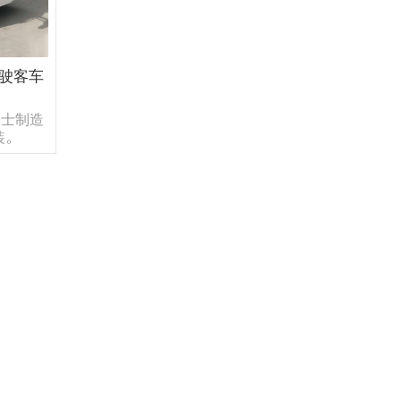
驾驶客车
巴士制造
装。