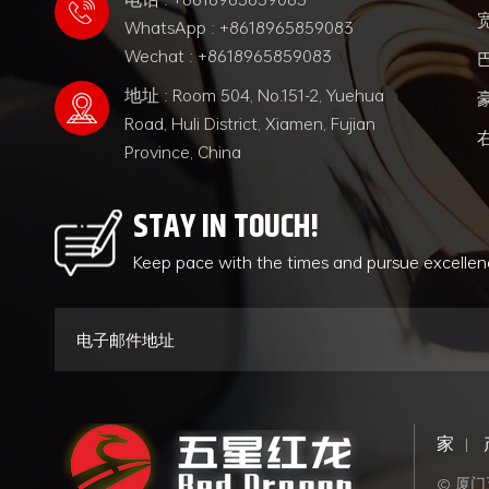
WhatsApp : +8618965859083
Wechat : +8618965859083
地址 : Room 504, No.151-2, Yuehua
Road, Huli District, Xiamen, Fujian
Province, China
STAY IN TOUCH!
Keep pace with the times and pursue excelle
家
|
© 厦