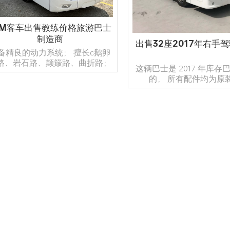
2M客车出售教练价格旅游巴士
制造商
出售32座2017年右手
备精良的动力系统； 擅长c鹅卵
路、岩石路、颠簸路、曲折路；
这辆巴士是 2017 年库存
0（佣金）+20（质量）专业的发
的， 所有配件均为原
前测试跟踪； L长距离教练行业
领先，让您旅途愉快
阅读更多
阅读更多