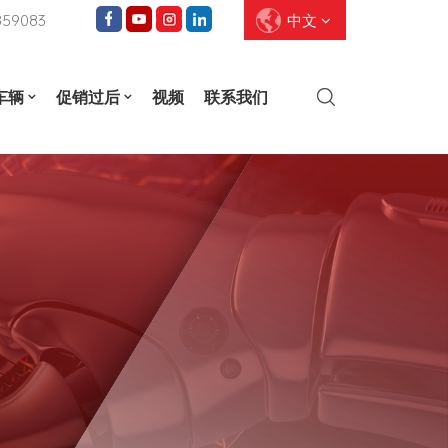
859083
中文
车辆
促销过后
视频
联系我们
English
Français
Deutsch
Pусский
Español
العربية
ไทย
עברית
中文
Português