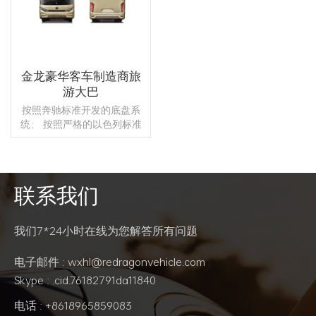
金龙豪华客车制造商旅
游大巴
按照奔驰标准开发的底盘系
统； 按照严格的以色列标准
和 r 设计的驾驶员视野可旋转
的驾驶员座椅； 流畅细腻的
车身线条，抗风系数0.548，
达到极好的水平； 舒适氛
联系我们
围，全车采用NVH静音技
阅读更多
术，VOD娱乐系统+全车
WIFI，全车自动加热 和来自
我们7*24小时在线为您解答所有问题
法国的冷却空调和地板皮革
电子邮件 : wxhl@redragonvehicle.com
Skype : .cid.76182791da11840
电话 : +8618965859083