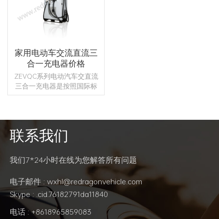
家用电动车交流直流三
合一充电器价格
ZEVQC系列电动汽车交直流
三合一充电器是按照国际标
准1EC61851和1EC62196开发
的。充电器配备三个连接器
（ACx1、DCx2），为用户提
供多样化的充电选择，适用
联系我们
于大型公交车停车场、高速
阅读更多
公路服务区、繁忙的市区
等。
我们7*24小时在线为您解答所有问题
电子邮件 : wxhl@redragonvehicle.com
Skype : .cid.76182791da11840
电话 : +8618965859083