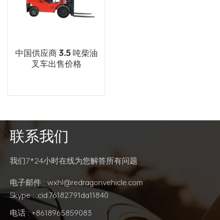
中国供应商 3.5 吨柴油
叉车出售价格
联系我们
阅读更多
我们7*24小时在线为您解答所有问题
电子邮件 : wxhl@redragonvehicle.com
Skype : .cid.76182791da11840
电话 : +8618965859083