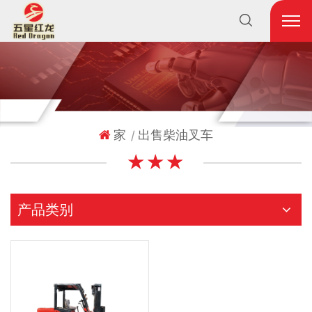
家
出售柴油叉车
|
★ ★ ★
产品类别