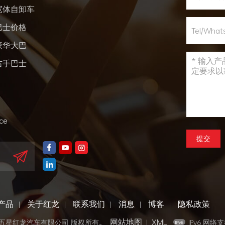
宽体自卸车
巴士价格
豪华大巴
右手巴士
nce
提交
产品
关于红龙
联系我们
消息
博客
隐私政策
|
|
|
|
|
网站地图
XML
门五星红龙汽车有限公司 版权所有。
|
IPv6 网络