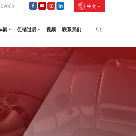
859083
中文
车辆
促销过后
视频
联系我们
English
Français
Deutsch
Pусский
Español
العربية
ไทย
עברית
中文
Português