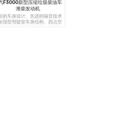
汽F3000新型压缩垃圾柴油车
潍柴发动机
新的车身设计、先进的隔音技术
加强型驾驶室车身结构、四点空
悬挂系统、双层密封驾驶室门和
控自动气候控制，增加了驾驶舒
适性。
阅读更多