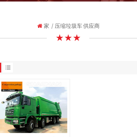
家
压缩垃圾车 供应商
|
★ ★ ★