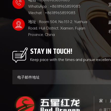
WhatsApp : +8618965859083
Wechat : +8618965859083
地址 : Room 504, No.151-2, Yuehua
Road, Huli District, Xiamen, Fujian
Province, China
STAY IN TOUCH!
Keep pace with the times and pursue excelle
家
|
© 厦