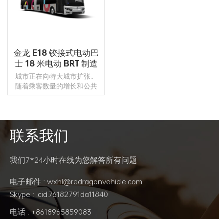
金龙 E18 铰接式电动巴
士 18 米电动 BRT 制造
商
城市正在向特大城市扩张。
随着乘客数量的增长和公共
交通需求的多样化，金龙开
发了一款全新的18米电动公
交车——Pivot E18。 Pivot
E18 是大城市绿色交通的理想
联系我们
角色。它绝对是零排放和零
阅读更多
噪音。它为您提供更高效、
更环保、更灵活的大容量客
我们7*24小时在线为您解答所有问题
运运营解决方案。
电子邮件 : wxhl@redragonvehicle.com
Skype : .cid.76182791da11840
电话 : +8618965859083