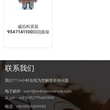
威伯科原装
9347141100四回路保
护阀
联系我们
阅读更多
我们7*24小时在线为您解答所有问题
电子邮件 : wxhl@redragonvehicle.com
Skype : .cid.76182791da11840
电话 : +8618965859083